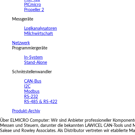
PICmicro
Propeller 2
Messgeräte
Logikanalysatoren
Milchwirtschaft
Netzwerk
Programmiergeräte
In-System
Stand-Alone
Schnittstellenwandler
CAN-Bus
I2C
Modbus
RS-232
RS-485 & RS-422
Produkt-Archiv
Über ELMICRO Computer: Wir sind Anbieter professioneller Komponenten 
Messen und Steuern, darunter die bekannten LAWICEL CAN-Tools und Mes
Saleae und Rowley Associates. Als Distributor vertreten wir etablierte M