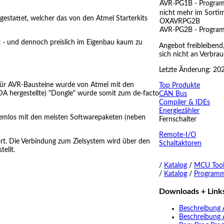
AVR-PG1B - Program
nicht mehr im Sorti
estattet, welcher das von den Atmel Starterkits
OXAVRPG2B
AVR-PG2B - Program
t - und dennoch preislich im Eigenbau kaum zu
Angebot freibleibend
sich nicht an Verbrau
Letzte Änderung: 20
 für AVR-Bausteine wurde von Atmel mit den
Top Produkte
DA hergestellte) "Dongle" wurde somit zum de-facto
CAN Bus
Compiler & IDEs
Energiezähler
lemlos mit den meisten Softwarepaketen (neben
Fernschalter
Remote-I/O
rt. Die Verbindung zum Zielsystem wird über den
Schaltaktoren
ellt.
/
Katalog
/
MCU Tool
/
Katalog
/
Programm
Downloads + Link
Beschreibung
Beschreibung