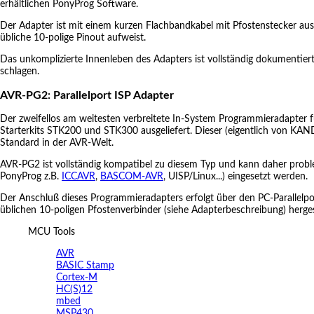
erhältlichen PonyProg Software.
Der Adapter ist mit einem kurzen Flachbandkabel mit Pfostenstecker ausg
übliche 10-polige Pinout aufweist.
Das unkomplizierte Innenleben des Adapters ist vollständig dokumentier
schlagen.
AVR-PG2: Parallelport ISP Adapter
Der zweifellos am weitesten verbreitete In-System Programmieradapter
Starterkits STK200 und STK300 ausgeliefert. Dieser (eigentlich von KAN
Standard in der AVR-Welt.
AVR-PG2 ist vollständig kompatibel zu diesem Typ und kann daher prob
PonyProg z.B.
ICCAVR
,
BASCOM-AVR
, UISP/Linux...) eingesetzt werden.
Der Anschluß dieses Programmieradapters erfolgt über den PC-Parallelpo
üblichen 10-poligen Pfostenverbinder (siehe Adapterbeschreibung) hergest
MCU Tools
AVR
BASIC Stamp
Cortex-M
HC(S)12
mbed
MSP430