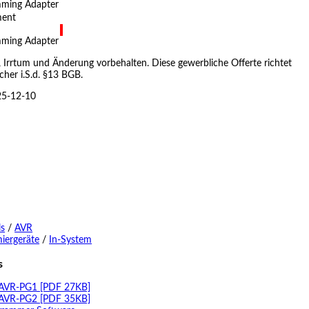
ming Adapter
ment
ming Adapter
, Irrtum und Änderung vorbehalten. Diese gewerbliche Offerte richtet
cher i.S.d. §13 BGB.
25-12-10
s
/
AVR
iergeräte
/
In-System
s
 AVR-PG1
[PDF 27KB]
 AVR-PG2
[PDF 35KB]