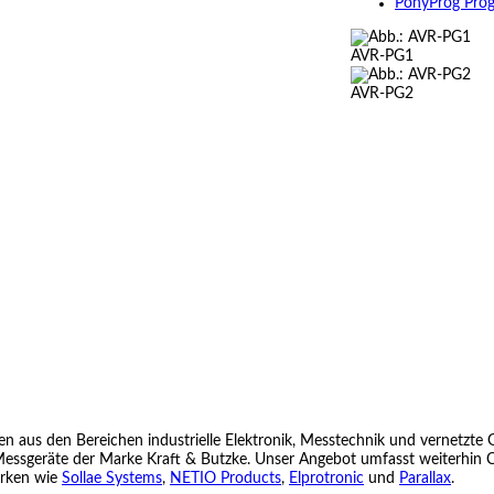
PonyProg Pro
AVR-PG1
AVR-PG2
aus den Bereichen industrielle Elektronik, Messtechnik und vernetzte 
sgeräte der Marke Kraft & Butzke. Unser Angebot umfasst weiterhin Co
arken wie
Sollae Systems
,
NETIO Products
,
Elprotronic
und
Parallax
.