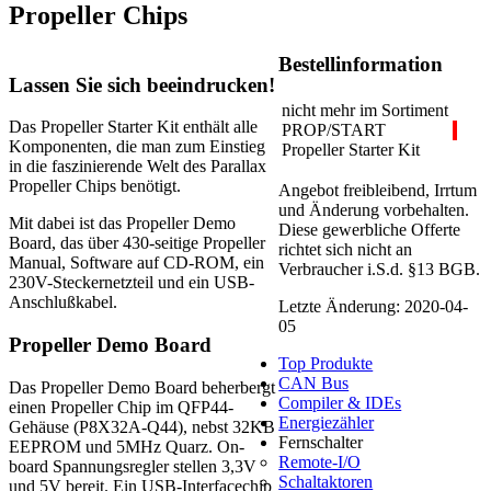
Propeller Chips
Bestellinformation
Lassen Sie sich beeindrucken!
nicht mehr im Sortiment
Das Propeller Starter Kit enthält alle
PROP/START
Komponenten, die man zum Einstieg
Propeller Starter Kit
in die faszinierende Welt des Parallax
Propeller Chips benötigt.
Angebot freibleibend, Irrtum
und Änderung vorbehalten.
Mit dabei ist das Propeller Demo
Diese gewerbliche Offerte
Board, das über 430-seitige Propeller
richtet sich nicht an
Manual, Software auf CD-ROM, ein
Verbraucher i.S.d. §13 BGB.
230V-Steckernetzteil und ein USB-
Anschlußkabel.
Letzte Änderung: 2020-04-
05
Propeller Demo Board
Top Produkte
CAN Bus
Das Propeller Demo Board beherbergt
Compiler & IDEs
einen Propeller Chip im QFP44-
Energiezähler
Gehäuse (P8X32A-Q44), nebst 32KB
Fernschalter
EEPROM und 5MHz Quarz. On-
Remote-I/O
board Spannungsregler stellen 3,3V
Schaltaktoren
und 5V bereit. Ein USB-Interfacechip