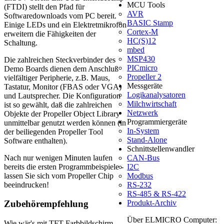
MCU Tools
(FTDI) stellt den Pfad für
AVR
Softwaredownloads vom PC bereit.
BASIC Stamp
Einige LEDs und ein Elektretmikrofon
Cortex-M
erweitern die Fähigkeiten der
HC(S)12
Schaltung.
mbed
MSP430
Die zahlreichen Steckverbinder des
PICmicro
Demo Boards dienen dem Anschluß
Propeller 2
vielfältiger Peripherie, z.B. Maus,
Messgeräte
Tastatur, Monitor (FBAS oder VGA)
Logikanalysatoren
und Lautsprecher. Die Konfiguration
Milchwirtschaft
ist so gewählt, daß die zahlreichen
Netzwerk
Objekte der Propeller Object Library
Programmiergeräte
unmittelbar genutzt werden können (in
In-System
der beiliegenden Propeller Tool
Stand-Alone
Software enthalten).
Schnittstellenwandler
CAN-Bus
Nach nur wenigen Minuten laufen
I2C
bereits die ersten Programmbeispiele -
Modbus
lassen Sie sich vom Propeller Chip
RS-232
beeindrucken!
RS-485 & RS-422
Produkt-Archiv
Zubehörempfehlung
Über ELMICRO Computer:
Wie wär's mit TFT-Farbbildschirm,