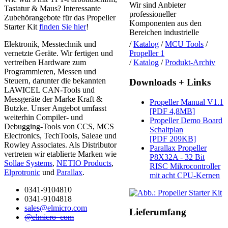
Wir sind Anbieter
Tastatur & Maus? Interessante
professioneller
Zubehörangebote für das Propeller
Komponenten aus den
Starter Kit
finden Sie hier
!
Bereichen industrielle
Elektronik, Messtechnik und
/
Katalog
/
MCU Tools
/
vernetzte Geräte. Wir fertigen und
Propeller 1
vertreiben Hardware zum
/
Katalog
/
Produkt-Archiv
Programmieren, Messen und
Steuern, darunter die bekannten
Downloads + Links
LAWICEL CAN-Tools und
Messgeräte der Marke Kraft &
Propeller Manual V1.1
Butzke. Unser Angebot umfasst
[PDF 4,8MB]
weiterhin Compiler- und
Propeller Demo Board
Debugging-Tools von CCS, MCS
Schaltplan
Electronics, TechTools, Saleae und
[PDF 209KB]
Rowley Associates. Als Distributor
Parallax Propeller
vertreten wir etablierte Marken wie
P8X32A - 32 Bit
Sollae Systems
,
NETIO Products
,
RISC Mikrocontroller
Elprotronic
und
Parallax
.
mit acht CPU-Kernen
0341-9104810
0341-9104818
sales@elmicro.com
Lieferumfang
@elmicro_com