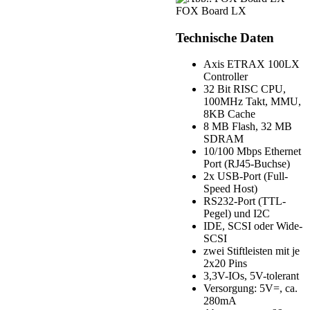
FOX Board LX
Technische Daten
Axis ETRAX 100LX
Controller
32 Bit RISC CPU,
100MHz Takt, MMU,
8KB Cache
8 MB Flash, 32 MB
SDRAM
10/100 Mbps Ethernet
Port (RJ45-Buchse)
2x USB-Port (Full-
Speed Host)
RS232-Port (TTL-
Pegel) und I2C
IDE, SCSI oder Wide-
SCSI
zwei Stiftleisten mit je
2x20 Pins
3,3V-IOs, 5V-tolerant
Versorgung: 5V=, ca.
280mA