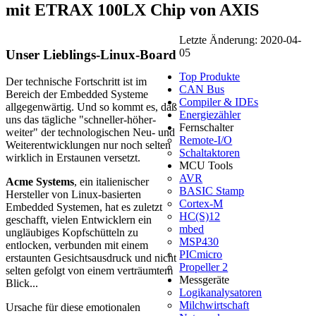
mit ETRAX 100LX Chip von AXIS
Letzte Änderung: 2020-04-
05
Unser Lieblings-Linux-Board
Top Produkte
Der technische Fortschritt ist im
CAN Bus
Bereich der Embedded Systeme
Compiler & IDEs
allgegenwärtig. Und so kommt es, daß
Energiezähler
uns das tägliche "schneller-höher-
Fernschalter
weiter" der technologischen Neu- und
Remote-I/O
Weiterentwicklungen nur noch selten
Schaltaktoren
wirklich in Erstaunen versetzt.
MCU Tools
AVR
Acme Systems
, ein italienischer
BASIC Stamp
Hersteller von Linux-basierten
Cortex-M
Embedded Systemen, hat es zuletzt
HC(S)12
geschafft, vielen Entwicklern ein
mbed
ungläubiges Kopfschütteln zu
MSP430
entlocken, verbunden mit einem
PICmicro
erstaunten Gesichtsausdruck und nicht
Propeller 2
selten gefolgt von einem verträumtem
Messgeräte
Blick...
Logikanalysatoren
Milchwirtschaft
Ursache für diese emotionalen