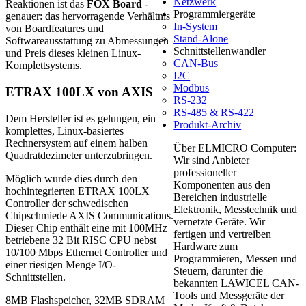
Netzwerk
Reaktionen ist das
FOX Board
-
Programmiergeräte
genauer: das hervorragende Verhältnis
In-System
von Boardfeatures und
Stand-Alone
Softwareausstattung zu Abmessungen
Schnittstellenwandler
und Preis dieses kleinen Linux-
CAN-Bus
Komplettsystems.
I2C
Modbus
ETRAX 100LX von AXIS
RS-232
RS-485 & RS-422
Dem Hersteller ist es gelungen, ein
Produkt-Archiv
komplettes, Linux-basiertes
Rechnersystem auf einem halben
Über ELMICRO Computer:
Quadratdezimeter unterzubringen.
Wir sind Anbieter
professioneller
Möglich wurde dies durch den
Komponenten aus den
hochintegrierten ETRAX 100LX
Bereichen industrielle
Controller der schwedischen
Elektronik, Messtechnik und
Chipschmiede AXIS Communications.
vernetzte Geräte. Wir
Dieser Chip enthält eine mit 100MHz
fertigen und vertreiben
betriebene 32 Bit RISC CPU nebst
Hardware zum
10/100 Mbps Ethernet Controller und
Programmieren, Messen und
einer riesigen Menge I/O-
Steuern, darunter die
Schnittstellen.
bekannten LAWICEL CAN-
Tools und Messgeräte der
8MB Flashspeicher, 32MB SDRAM