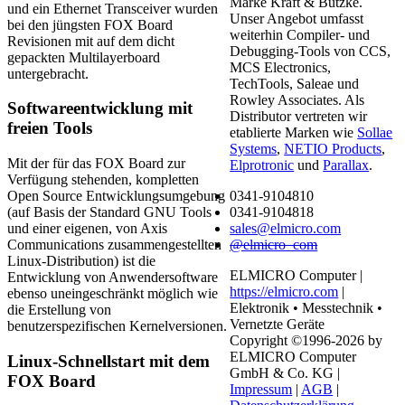
Marke Kraft & Butzke.
und ein Ethernet Transceiver wurden
Unser Angebot umfasst
bei den jüngsten FOX Board
weiterhin Compiler- und
Revisionen mit auf dem dicht
Debugging-Tools von CCS,
gepackten Multilayerboard
MCS Electronics,
untergebracht.
TechTools, Saleae und
Rowley Associates. Als
Softwareentwicklung mit
Distributor vertreten wir
freien Tools
etablierte Marken wie
Sollae
Systems
,
NETIO Products
,
Mit der für das FOX Board zur
Elprotronic
und
Parallax
.
Verfügung stehenden, kompletten
0341-9104810
Open Source Entwicklungsumgebung
0341-9104818
(auf Basis der Standard GNU Tools
sales@elmicro.com
und einer eigenen, von Axis
@elmicro_com
Communications zusammengestellten
Linux-Distribution) ist die
ELMICRO Computer |
Entwicklung von Anwendersoftware
https://elmicro.com
|
ebenso uneingeschränkt möglich wie
Elektronik • Messtechnik •
die Erstellung von
Vernetzte Geräte
benutzerspezifischen Kernelversionen.
Copyright ©1996-2026 by
ELMICRO Computer
Linux-Schnellstart mit dem
GmbH & Co. KG |
FOX Board
Impressum
|
AGB
|